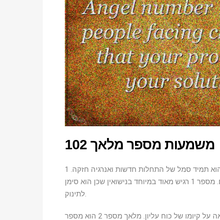
משמעות מספר מלאך 102
משמעות מרמזת על הרבה דברים. מספר 1 הוא תמיד סמל של התחלות חדשות ואנרגיה חזקה. 1
הוא מופע של התחלות בעיקר של הצלחה או נישואים מאושרים. מספר 1 רגיש מאוד במיוחד בנישואין שכן הוא סימן
לתינוק.
מספר אפס הוא סימן האל. זה מגלה חיי נצח ואלמוות. זה מראה על קיומו של כוח עליון. מלאך מספר 2 הוא מספר