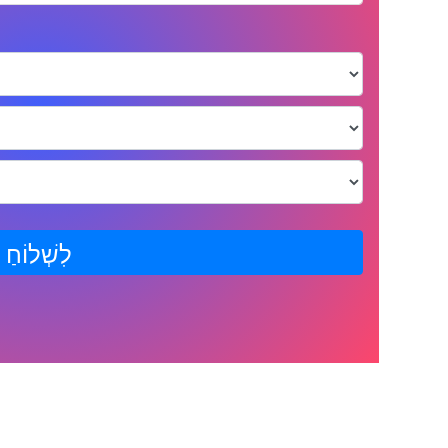
לִשְׁלוֹחַ