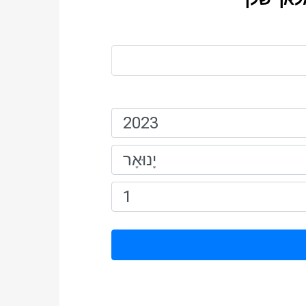
שֵׁם:
תאריך לידה: