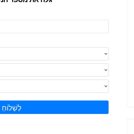
לִשְׁלוֹחַ