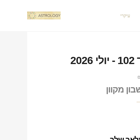
עיקרי
2
ם
ון מקוון
לאך שלך