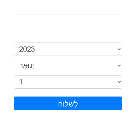
שֵׁם:
תאריך לידה:
לִשְׁלוֹחַ