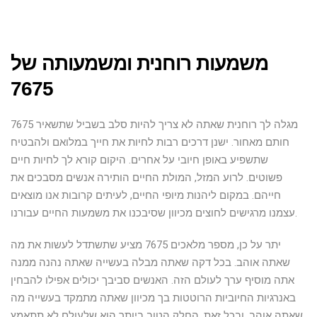
משמעות רוחנית ומשמעותה של
7675
7675 מגלה לך רוחנית שאתה לא צריך להיות סלב בשביל שתשאיר
חותם מאחור. ישנן דרכים רבות לחיות את חייך במלואם ולהבטיח
שתשפיע באופן חיובי על אחרים. היקום קורא לך לחיות חיים
פשוטים. לרוע המזל, המולת החיים הותירה אנשים מסבכים את
חייהם. במקום ליהנות מיופי החיים, לעיתים קרובות אנו מוצאים
עצמנו מרגישים לחוצים מכיוון שסיבכנו את משמעות החיים עבורנו.
יתר על כן, מספר מלאכים 7675 מציע שתשתדל לעשות את מה
שאתה אוהב. בכל דקה שאתה מבלה בעשייה שאתה נהנה ממנה
אתה מוסיף ערך לעולם הזה. האנשים סביבך יכולים אפילו להבחין
באנרגיות החיוביות הרוטטות בך מכיוון שאתה מתמקד בעשייה מה
שאתה אוהב. ובכל זאת, החלק הטוב ביותר הוא שלעולם לא תתאמץ