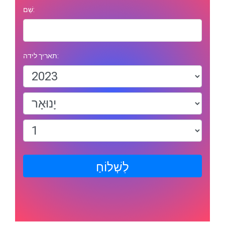
שֵׁם:
תאריך לידה:
לִשְׁלוֹחַ