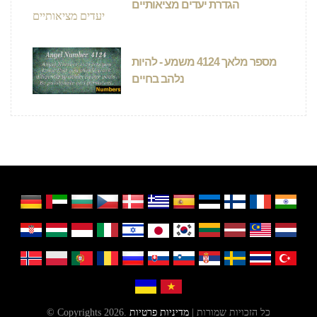
הגדרת יעדים מציאותיים
מספר מלאך 4124 משמע - להיות
נלהב בחיים
© Copyrights 2026. כל הזכויות שמורות |
מדיניות פרטיות