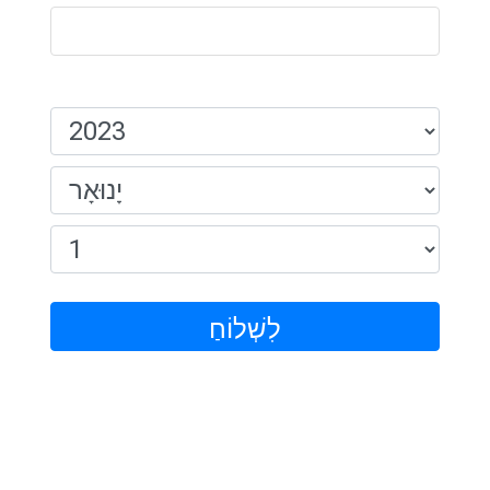
תאריך לידה:
לִשְׁלוֹחַ