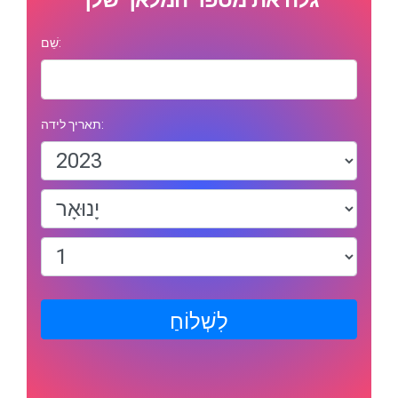
שֵׁם:
תאריך לידה:
לִשְׁלוֹחַ