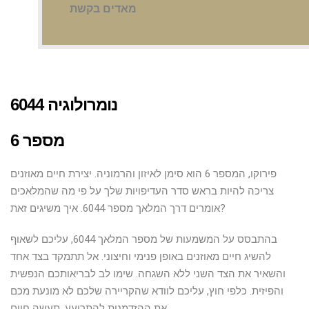
מאדים בקשת
6044 נומרולוגיה
מספר 6
פירוקו, המספר 6 הוא סימן לאיזון והרמוניה. יצירת חיים מאוזנים
צריכה להיות בראש סדר העדיפויות שלך על פי מה שהמלאכים
אומרים דרך המלאך מספר 6044. איך משיגים זאת?
בהתבסס על המשמעות של מספר המלאך 6044, עליכם לשאוף
להשיג חיים מאוזנים באופן פנימי וחיצוני. אל תתמקד בצד אחד
והשאיר את הצד השני ללא השגחה. שימו לב לבריאותכם הנפשית
והפיזית. כלפי חוץ, עליכם לוודא שהקריירה שלכם לא מונעת מכם
את ההזדמנות להתרועע. תעשה חיים.